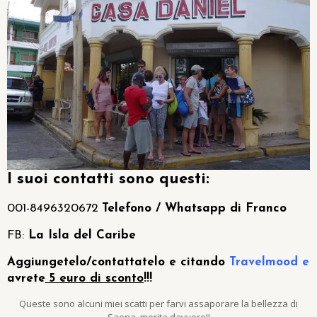
I suoi contatti sono questi:
001-8496320672
Telefono / Whatsapp di Franco
FB:
La Isla del Caribe
A
ggiungetelo/contattatelo e citando
Travelmood e
avrete
5 euro di sconto
!!!
Queste sono alcuni miei scatti per farvi assaporare la bellezza di