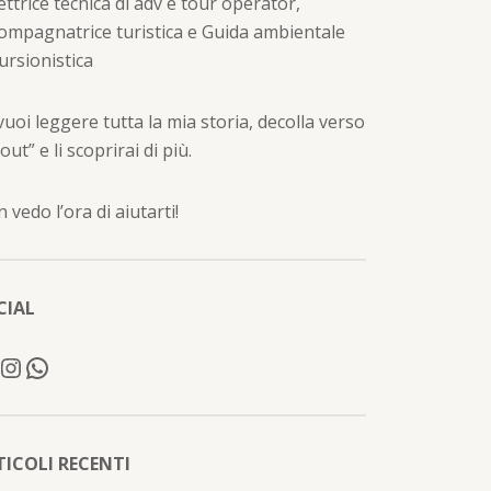
ettrice tecnica di adv e tour operator,
ompagnatrice turistica e Guida ambientale
ursionistica
vuoi leggere tutta la mia storia, decolla verso
out” e li scoprirai di più.
 vedo l’ora di aiutarti!
CIAL
TICOLI RECENTI