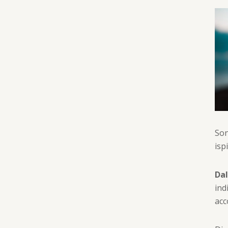
Son
isp
Dal
ind
ac