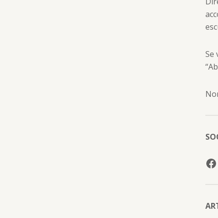
Dir
acc
esc
Se 
“Ab
Non
SO
AR