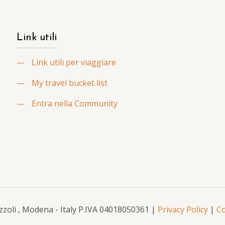
Link utili
—
Link utili per viaggiare
—
My travel bucket list
—
Entra nella Community
Mazzoli , Modena - Italy P.IVA 04018050361 |
Privacy Policy
|
Co