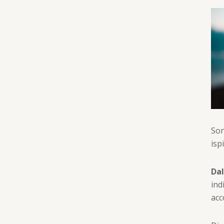
Son
isp
Dal
ind
ac