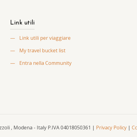
Link utili
—
Link utili per viaggiare
—
My travel bucket list
—
Entra nella Community
Mazzoli , Modena - Italy P.IVA 04018050361 |
Privacy Policy
|
Co