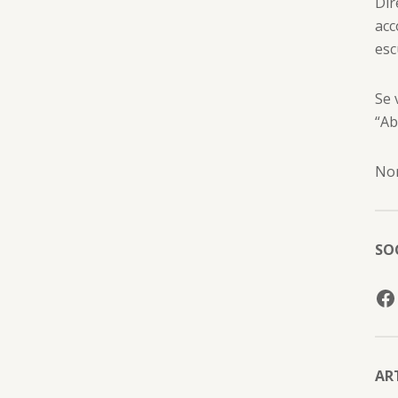
Dir
acc
esc
Se 
“Ab
Non
SO
AR