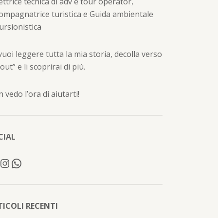
ettrice tecnica di adv e tour operator,
ompagnatrice turistica e Guida ambientale
ursionistica
vuoi leggere tutta la mia storia, decolla verso
out” e li scoprirai di più.
 vedo l’ora di aiutarti!
CIAL
TICOLI RECENTI