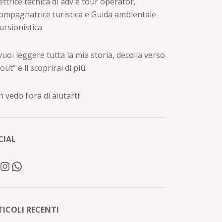
ettrice tecnica di adv e tour operator,
ompagnatrice turistica e Guida ambientale
ursionistica
vuoi leggere tutta la mia storia, decolla verso
out” e li scoprirai di più.
 vedo l’ora di aiutarti!
CIAL
TICOLI RECENTI