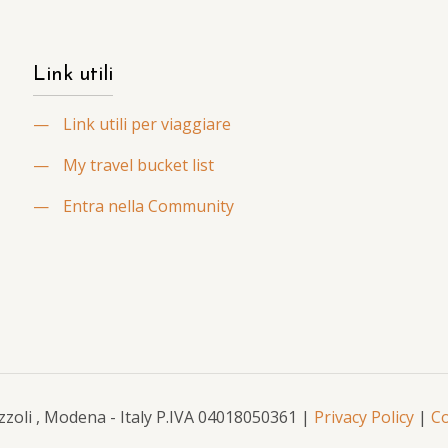
Link utili
—
Link utili per viaggiare
—
My travel bucket list
—
Entra nella Community
Mazzoli , Modena - Italy P.IVA 04018050361 |
Privacy Policy
|
Co