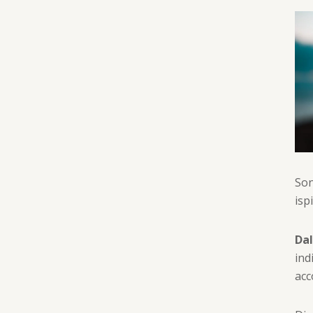
Son
isp
Dal
ind
ac