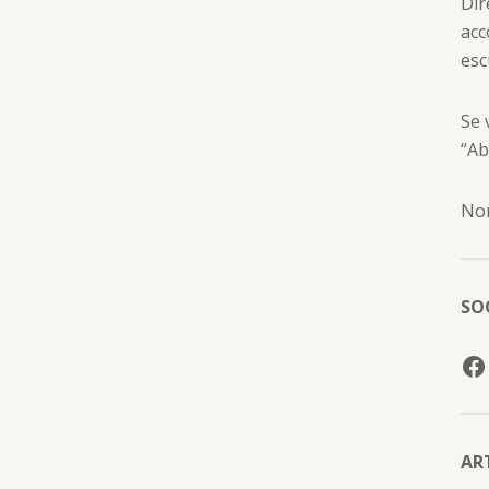
Dir
acc
esc
Se 
“Ab
Non
SO
AR