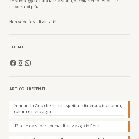
Se vuoi leggere tutta la mia storia, decolla verso “About” e li
scoprirai di più.
Non vedo l’ora di aiutarti!
SOCIAL
ARTICOLI RECENTI
Yunnan, la Cina che non ti aspetti: un itinerario tra natura,
cultura e meraviglia
12 cose da sapere prima di un viaggio in Perù