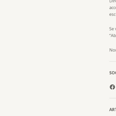
Dir
acc
esc
Se 
“Ab
Non
SO
AR