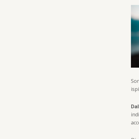
Son
isp
Dal
ind
ac