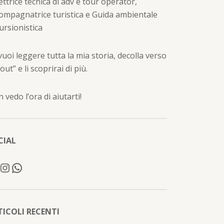
ettrice tecnica di adv e tour operator,
ompagnatrice turistica e Guida ambientale
ursionistica
vuoi leggere tutta la mia storia, decolla verso
out” e li scoprirai di più.
 vedo l’ora di aiutarti!
CIAL
TICOLI RECENTI