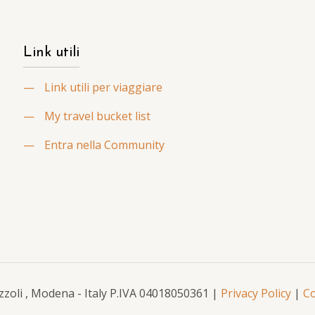
Link utili
—
Link utili per viaggiare
—
My travel bucket list
—
Entra nella Community
Mazzoli , Modena - Italy P.IVA 04018050361 |
Privacy Policy
|
Co