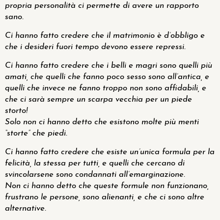
propria personalità ci permette di avere un rapporto
sano.
Ci hanno fatto credere che il matrimonio è d’obbligo e
che i desideri fuori tempo devono essere repressi.
Ci hanno fatto credere che i belli e magri sono quelli più
amati, che quelli che fanno poco sesso sono all’antica, e
quelli che invece ne fanno troppo non sono affidabili, e
che ci sarà sempre un scarpa vecchia per un piede
storto!
Solo non ci hanno detto che esistono molte più menti
“storte” che piedi.
Ci hanno fatto credere che esiste un’unica formula per la
felicità, la stessa per tutti, e quelli che cercano di
svincolarsene sono condannati all’emarginazione.
Non ci hanno detto che queste formule non funzionano,
frustrano le persone, sono alienanti, e che ci sono altre
alternative.